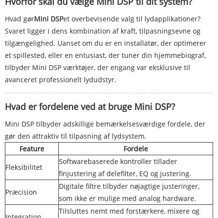
Hvorfor skal du vælge Mini DSP til dit system?
Hvad gør
Mini DSP
et overbevisende valg til lydapplikationer?
Svaret ligger i dens kombination af kraft, tilpasningsevne og
tilgængelighed. Uanset om du er en installatør, der optimerer
et spillested, eller en entusiast, der tuner din hjemmebiograf,
tilbyder Mini DSP værktøjer, der engang var eksklusive til
avanceret professionelt lydudstyr.
Hvad er fordelene ved at bruge Mini DSP?
Mini DSP tilbyder adskillige bemærkelsesværdige fordele, der
gør den attraktiv til tilpasning af lydsystem.
Feature
Fordele
Softwarebaserede kontroller tillader
Fleksibilitet
finjustering af delefilter, EQ og justering.
Digitale filtre tilbyder nøjagtige justeringer,
Præcision
som ikke er mulige med analog hardware.
Tilsluttes nemt med forstærkere, mixere og
Integration