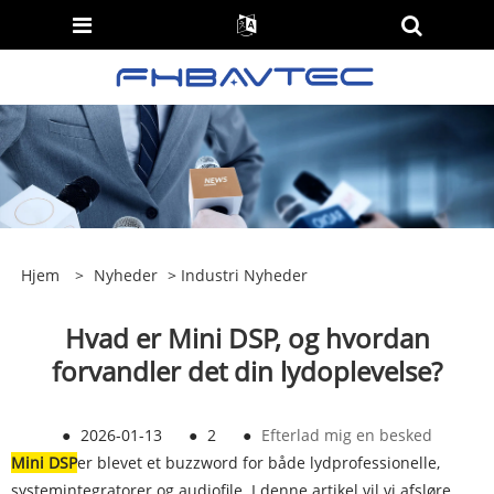
Hjem
>
Nyheder
>
Industri Nyheder
Hvad er Mini DSP, og hvordan
forvandler det din lydoplevelse?
●
2026-01-13
●
2
●
Efterlad mig en besked
Mini DSP
er blevet et buzzword for både lydprofessionelle,
systemintegratorer og audiofile. I denne artikel vil vi afsløre