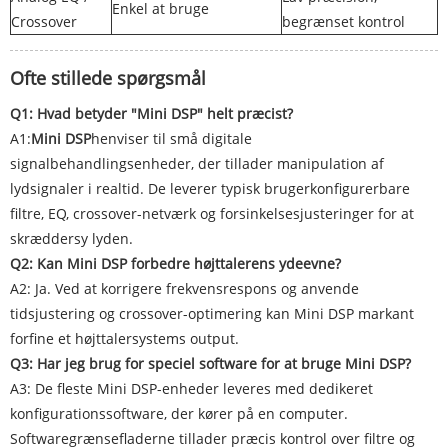
Enkel at bruge
Crossover
begrænset kontrol
Ofte stillede spørgsmål
Q1: Hvad betyder "Mini DSP" helt præcist?
A1:
Mini DSP
henviser til små digitale
signalbehandlingsenheder, der tillader manipulation af
lydsignaler i realtid. De leverer typisk brugerkonfigurerbare
filtre, EQ, crossover-netværk og forsinkelsesjusteringer for at
skræddersy lyden.
Q2: Kan Mini DSP forbedre højttalerens ydeevne?
A2: Ja. Ved at korrigere frekvensrespons og anvende
tidsjustering og crossover-optimering kan Mini DSP markant
forfine et højttalersystems output.
Q3: Har jeg brug for speciel software for at bruge Mini DSP?
A3: De fleste Mini DSP-enheder leveres med dedikeret
konfigurationssoftware, der kører på en computer.
Softwaregrænsefladerne tillader præcis kontrol over filtre og