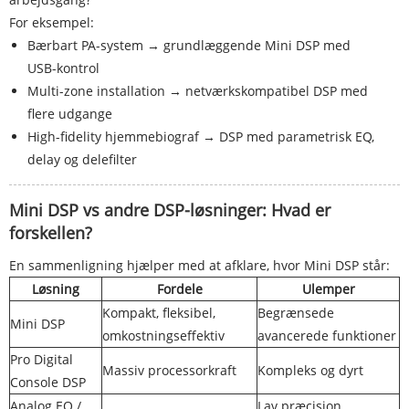
For eksempel:
Bærbart PA-system → grundlæggende Mini DSP med
USB-kontrol
Multi-zone installation → netværkskompatibel DSP med
flere udgange
High-fidelity hjemmebiograf → DSP med parametrisk EQ,
delay og delefilter
Mini DSP vs andre DSP-løsninger: Hvad er
forskellen?
En sammenligning hjælper med at afklare, hvor Mini DSP står:
Løsning
Fordele
Ulemper
Kompakt, fleksibel,
Begrænsede
Mini DSP
omkostningseffektiv
avancerede funktioner
Pro Digital
Massiv processorkraft
Kompleks og dyrt
Console DSP
Analog EQ /
Lav præcision,