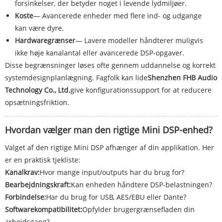
forsinkelser, der betyder noget i levende lydmiljøer.
Koste
— Avancerede enheder med flere ind- og udgange
kan være dyre.
Hardwaregrænser
— Lavere modeller håndterer muligvis
ikke høje kanalantal eller avancerede DSP-opgaver.
Disse begrænsninger løses ofte gennem uddannelse og korrekt
systemdesignplanlægning. Fagfolk kan lide
Shenzhen FHB Audio
Technology Co., Ltd.
give konfigurationssupport for at reducere
opsætningsfriktion.
Hvordan vælger man den rigtige Mini DSP-enhed?
Valget af den rigtige Mini DSP afhænger af din applikation. Her
er en praktisk tjekliste:
Kanalkrav:
Hvor mange input/outputs har du brug for?
Bearbejdningskraft:
Kan enheden håndtere DSP-belastningen?
Forbindelse:
Har du brug for USB, AES/EBU eller Dante?
Softwarekompatibilitet:
Opfylder brugergrænsefladen din
arbejdsgang?