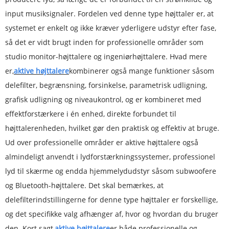
input musiksignaler. Fordelen ved denne type højttaler er, at
systemet er enkelt og ikke kræver yderligere udstyr efter fase,
så det er vidt brugt inden for professionelle områder som
studio monitor-højttalere og ingeniørhøjttalere. Hvad mere
er,
aktive højttalere
kombinerer også mange funktioner såsom
delefilter, begrænsning, forsinkelse, parametrisk udligning,
grafisk udligning og niveaukontrol, og er kombineret med
effektforstærkere i én enhed, direkte forbundet til
højttalerenheden, hvilket gør den praktisk og effektiv at bruge.
Ud over professionelle områder er aktive højttalere også
almindeligt anvendt i lydforstærkningssystemer, professionel
lyd til skærme og endda hjemmelydudstyr såsom subwoofere
og Bluetooth-højttalere. Det skal bemærkes, at
delefilterindstillingerne for denne type højttaler er forskellige,
og det specifikke valg afhænger af, hvor og hvordan du bruger
den. Kort sagt,
aktive højttalere
er både professionelle og