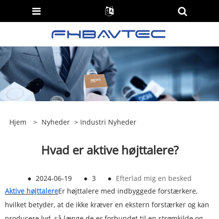
Hjem
>
Nyheder
>
Industri Nyheder
Hvad er aktive højttalere?
●
2024-06-19
●
3
●
Efterlad mig en besked
Aktive højttalere
Er højttalere med indbyggede forstærkere,
hvilket betyder, at de ikke kræver en ekstern forstærker og kan
producere lyd, så længe de er forbundet til en strømkilde og